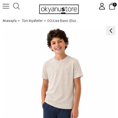
0
Anasayfa
Tüm Kıyafetler
OO/Lise Basic (Düz) Tişört Kısakol/ Krem