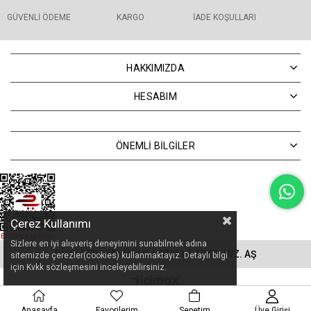
GÜVENLI ÖDEME
KARGO
İADE KOŞULLARI
HAKKIMIZDA
HESABIM
ÖNEMLİ BİLGİLER
Çerez Kullanımı
Sizlere en iyi alışveriş deneyimini sunabilmek adına
DUAL PERAKENDE LOJİSTİK VE TEKS. HİZ. AŞ
sitemizde çerezler(cookies) kullanmaktayız. Detaylı bilgi
için Kvkk sözleşmesini inceleyebilirsiniz.
Anasayfa
Favorilerim
Sepetim
Üye Girişi