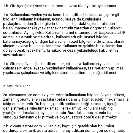
1.b. Site içeriğinin izinsiz olarak kısmen veya tümüyle kopyalanması
1.c. Kullanıcılara verilen ya da kendi belirledikleri kullanıcı adı, şifre gibi
bilgilerin, kullanım haklarının, üçüncü kişi ya da kuruluşlarla
paylaşılmasından (bu bilgilerin kullanıcı dışındaki kişiler tarafından
kullanılmasından) kaynaklanacak her türlü zarardan doğrudan Kullanıcı
sorumludur. Aynı şekilde Kullanıcı, Internet ortamında bir başkasına ait IP
adresi, elektronik posta adresi, kullanıcı adı gibi kişisel bilgileri
kullanamayacağı gibi diğer kullanıcıların özel bilgilerine de izinsiz olarak
ulaşamaz veya bunları kullanamaz. Kullanıcı bu şekilde bir kullanımdan
dolayı doğabilecek her türlü hukuki ve cezai yükümlülüğü kabul etmiş
sayılmaktadır.
1.d. Sitenin güvenliğini tehdit edecek, sitenin ve kullanılan yazılımların
çalışmasını engelleyecek yazılımların kullanılması, faaliyetlerin yapılması,
yapılmaya çalışılması ve bilgilerin alınması, silinmesi, değiştirilmesi
2. Sorumluluklar
2a. okyanusstore.comu ziyaret eden kullanıcıların bilgileri (ziyaret süresi,
zamanı, görüntülenen sayfalar) onlara daha iyi hizmet edebilmek amacı ile
takip edilmektedir. Bu bilgiler, gizlilik şartlarına bağlı kalınarak, içeriği
genişletmek ve iyileştirmek amacı ile reklam vb. konularda işbirliği
yaptığımız firmalarla paylaşılmaktadır. Buradaki amaç, sitenin kullanıcılarına
sunduğu deneyimi geliştirmek ve okyanusstore.com’u geliştirmektir.
2.b. okyanusstore.com kullanıcısı, kayıt için gerekli olan bölümleri
doldurup elektronik posta adresini onayladıktan sonra işbu sözleşmede