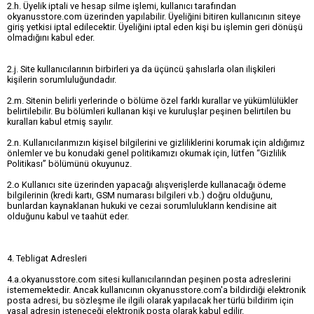
2.h. Üyelik iptali ve hesap silme işlemi, kullanıcı tarafından
okyanusstore.com üzerinden yapılabilir. Üyeliğini bitiren kullanıcının siteye
giriş yetkisi iptal edilecektir. Üyeliğini iptal eden kişi bu işlemin geri dönüşü
olmadığını kabul eder.
2.j. Site kullanıcılarının birbirleri ya da üçüncü şahıslarla olan ilişkileri
kişilerin sorumluluğundadır.
2.m. Sitenin belirli yerlerinde o bölüme özel farklı kurallar ve yükümlülükler
belirtilebilir. Bu bölümleri kullanan kişi ve kuruluşlar peşinen belirtilen bu
kuralları kabul etmiş sayılır.
2.n. Kullanıcılarımızın kişisel bilgilerini ve gizliliklerini korumak için aldığımız
önlemler ve bu konudaki genel politikamızı okumak için, lütfen “Gizlilik
Politikası” bölümünü okuyunuz.
2.o Kullanıcı site üzerinden yapacağı alışverişlerde kullanacağı ödeme
bilgilerinin (kredi kartı, GSM numarası bilgileri v.b.) doğru olduğunu,
bunlardan kaynaklanan hukuki ve cezai sorumlulukların kendisine ait
olduğunu kabul ve taahüt eder.
4. Tebligat Adresleri
4.a.okyanusstore.com sitesi kullanıcılarından peşinen posta adreslerini
istememektedir. Ancak kullanıcının okyanusstore.com'a bildirdiği elektronik
posta adresi, bu sözleşme ile ilgili olarak yapılacak her türlü bildirim için
yasal adresin isteneceği elektronik posta olarak kabul edilir.