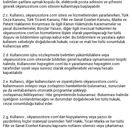
belirtilen şartlara uymak koşulu ile, elektronik posta adresini ve şifresini
girerek okyanusstore.com sitesini kullanmaya başlayabilir.
2.c. Kullanıcı, okyanusstore.com sitesi ve hizmetlerinden yararlanırken, Türk
Ceza Kanunu, Türk Ticaret Kanunu, Fikir ve Sanat Eserleri Kanunu, Marka ve
Patent Haklarının Korunması ile ilgili Kanun Hükmünde Kararnameler ve
yasal düzenlemeler, Borçlar Yasası, diğer ilgili mevzuat hükümleri ile
okyanusstore.com'un hizmetlerine ilişkin olarak yayımlayacağı her türlü
duyuru ve bildirimlere uymayı kabul eder. Bu bildirimlere ve yasalara aykırı
kullanım sebebiyle doğabilecek hukuki, cezai ve mali her türlü sorumluluk
Kullanıcıya aittir.
2.d. Kullanıcının işbu sözleşmede belirtilen yükümlülüklere veya
okyanusstore.com sitesinde bildirilen genel kurallara uymamasının tespiti
halinde, Kullanıcının hepegitim.com'da n yararlanması hepegitim.com
tarafından süreli veya süresiz olarak engellenebilir ve/veya hesabı
kapatılabilir.
2.e. Kullanıcı, diğer kullanıcıların ve ziyaretçilerin okyanusstore.com'u
kullanmasını önleyici veya zorlaştırıcı hareketlerde bulunamaz, sunucuları
ya da veritabanlarını otomatik programlar yükleyip
zorlayamaz/kilitleyemez. Hile girişimlerinde bulunamaz. Bulunması halinde
üyeliğinin sonlandırılacağını ve durumdan doğabilecek her türlü hukuki,
cezai sorumluluğu kabul eder.
2.g. Kullanıcı , okyanusstore.com'dan kopyalanmış veya yazıcı ile
yazdırılmış hiçbir materyal üzerinden Telif Hakkı, Ticari Marka ve her türlü
Fikir ve Sanat Eserleri Kanunu kapsamı notlarını silemez veya çıkartamaz.