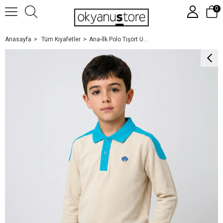
0
Anasayfa
Tüm Kıyafetler
Ana-İlk Polo Tişört Uzun Kol/ Krem Mavi Yaka